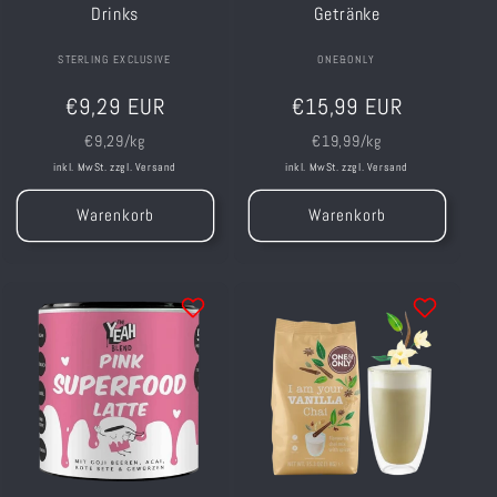
Drinks
Getränke
Anbieter:
STERLING EXCLUSIVE
Anbieter:
ONE&ONLY
Normaler
Normaler
€9,29 EUR
€15,99 EUR
Preis
Preis
Grundpreis
Grundpreis
€9,29/kg
€19,99/kg
inkl. MwSt. zzgl.
Versand
inkl. MwSt. zzgl.
Versand
Warenkorb
Warenkorb