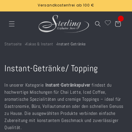
Direkt
Versandkostenfrei ab 100 €
zum
Inhalt
Warenkorb
Startseite
Kakao & Instant
Instant-Getränke
K
Instant-Getränke/ Topping
a
In unserer Kategorie
Instant-Getränkepulver
findest du
t
hochwertige Mischungen für Chai Latte, Iced Coffee,
aromatische Spezialitäten und cremige Toppings – ideal für
e
Gastronomie, Büro, Vollautomaten oder den schnellen Genuss
g
zu Hause. Die ausgewählten Produkte verbinden einfache
Zubereitung mit konstantem Geschmack und zuverlässiger
o
Qualität.