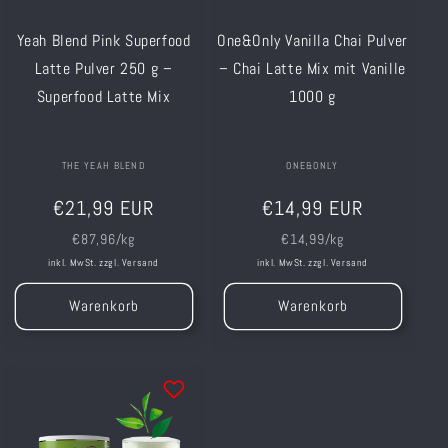
Yeah Blend Pink Superfood
One&Only Vanilla Chai Pulver
Latte Pulver 250 g –
– Chai Latte Mix mit Vanille
Superfood Latte Mix
1000 g
Anbieter:
THE YEAH BLEND
Anbieter:
ONE&ONLY
Normaler
Normaler
€21,99 EUR
€14,99 EUR
Preis
Preis
Grundpreis
Grundpreis
€87,96/kg
€14,99/kg
inkl. MwSt. zzgl.
Versand
inkl. MwSt. zzgl.
Versand
Warenkorb
Warenkorb