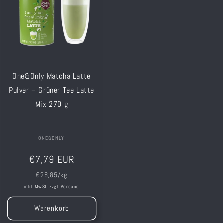
One&Only Matcha Latte
Pulver – Grüner Tee Latte
Mix 270 g
Anbieter:
ONE&ONLY
Normaler
€7,79 EUR
Preis
Grundpreis
€28,85/kg
inkl. MwSt. zzgl.
Versand
Warenkorb