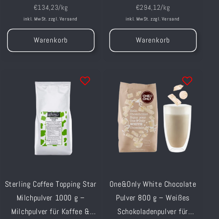
Grundpreis
Grundpreis
€134,23/kg
€294,12/kg
inkl. MwSt. zzgl.
Versand
inkl. MwSt. zzgl.
Versand
Warenkorb
Warenkorb
Sterling Coffee Topping Star
One&Only White Chocolate
Milchpulver 1000 g –
Pulver 800 g – Weißes
Milchpulver für Kaffee &
Schokoladenpulver für