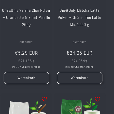
One&Only Vanilla Chai Pulver
One&Only Matcha Latte
– Chai Latte Mix mit Vanille
Pulver – Grüner Tee Latte
250g
Mix 1000 g
Anbieter:
ONE&ONLY
Anbieter:
ONE&ONLY
Normaler
Normaler
€5,29 EUR
€24,95 EUR
Preis
Preis
Grundpreis
Grundpreis
€21,16/kg
€24,95/kg
inkl. MwSt. zzgl.
Versand
inkl. MwSt. zzgl.
Versand
Warenkorb
Warenkorb