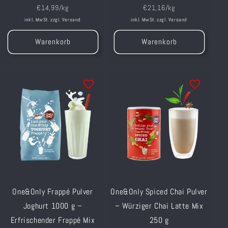
Grundpreis
Grundpreis
€14,99/kg
€21,16/kg
inkl. MwSt. zzgl.
Versand
inkl. MwSt. zzgl.
Versand
Warenkorb
Warenkorb
One&Only Frappé Pulver
One&Only Spiced Chai Pulver
Joghurt 1000 g –
– Würziger Chai Latte Mix
Erfrischender Frappé Mix
250 g