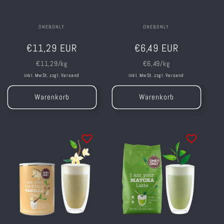
Anbieter:
ONE&ONLY
Anbieter:
ONE&ONLY
Normaler
Normaler
€11,29 EUR
€6,49 EUR
Preis
Preis
Grundpreis
Grundpreis
€11,29/kg
€6,49/kg
inkl. MwSt. zzgl.
Versand
inkl. MwSt. zzgl.
Versand
Warenkorb
Warenkorb