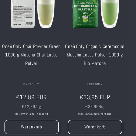
One&Only Chai Powder Green
One&Only Organic Ceremonial
1000 g Matcha Chai Latte
Matcha Latte Pulver 1000 g
Pulver
Bio Matcha
Anbieter:
ONE&ONLY
Anbieter:
ONE&ONLY
Normaler
Normaler
€12,89 EUR
€33,95 EUR
Preis
Preis
Grundpreis
Grundpreis
€12,89/kg
€33,95/kg
inkl. MwSt. zzgl.
Versand
inkl. MwSt. zzgl.
Versand
Warenkorb
Warenkorb