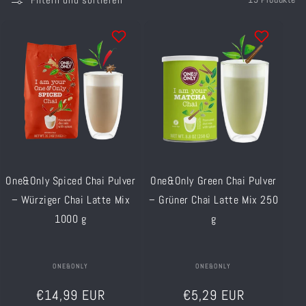
One&Only Spiced Chai Pulver
One&Only Green Chai Pulver
– Würziger Chai Latte Mix
– Grüner Chai Latte Mix 250
1000 g
g
Anbieter:
ONE&ONLY
Anbieter:
ONE&ONLY
Normaler
Normaler
€14,99 EUR
€5,29 EUR
Preis
Preis