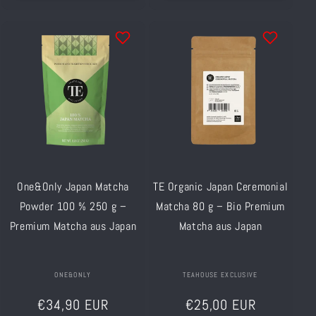
One&Only Japan Matcha
TE Organic Japan Ceremonial
Powder 100 % 250 g –
Matcha 80 g – Bio Premium
Premium Matcha aus Japan
Matcha aus Japan
Anbieter:
ONE&ONLY
Anbieter:
TEAHOUSE EXCLUSIVE
Normaler
Normaler
€34,90 EUR
€25,00 EUR
Preis
Preis