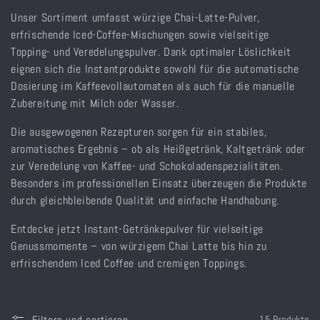
r
Unser Sortiment umfasst würzige Chai-Latte-Pulver,
i
erfrischende Iced-Coffee-Mischungen sowie vielseitige
Topping- und Veredelungspulver. Dank optimaler Löslichkeit
e
eignen sich die Instantprodukte sowohl für die automatische
Dosierung im Kaffeevollautomaten als auch für die manuelle
:
Zubereitung mit Milch oder Wasser.
Die ausgewogenen Rezepturen sorgen für ein stabiles,
aromatisches Ergebnis – ob als Heißgetränk, Kaltgetränk oder
zur Veredelung von Kaffee- und Schokoladenspezialitäten.
Besonders im professionellen Einsatz überzeugen die Produkte
durch gleichbleibende Qualität und einfache Handhabung.
Entdecke jetzt Instant-Getränkepulver für vielseitige
Genussmomente – von würzigem Chai Latte bis hin zu
erfrischendem Iced Coffee und cremigen Toppings.
Filtern und sortieren
15 Produkte