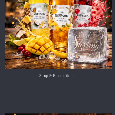
r
i
e
:
Sirup & Fruchtpüree