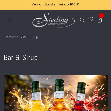
Direkt
Versandkostenfrei ab 100 €
zum
Inhalt
Warenkorb
Startseite
Bar & Sirup
K
Bar & Sirup
a
t
e
g
o